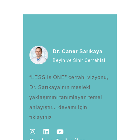
Dr. Caner Sarıkaya
Beyin ve Sinir Cerrahisi
“LESS is ONE” cerrahi vizyonu,
Dr. Sarıkaya’nın mesleki
yaklaşımını tanımlayan temel
anlayıştır... devamı için
tıklayınız