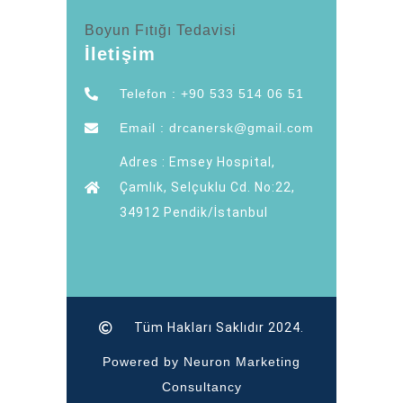
Boyun Fıtığı Tedavisi
İletişim
Telefon : +90 533 514 06 51
Email : drcanersk@gmail.com
Adres : Emsey Hospital,
Çamlık, Selçuklu Cd. No:22,
34912 Pendik/İstanbul
Tüm Hakları Saklıdır 2024.
Powered by Neuron Marketing
Consultancy