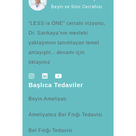
Beyin ve Sinir Cerrahisi
“LESS is ONE” cerrahi vizyonu,
Dr. Sarıkaya’nın mesleki
yaklaşımını tanımlayan temel
anlayıştır... devamı için
tıklayınız
Başlıca Tedaviler
Beyin Ameliyatı
Ameliyatsız Bel Fıtığı Tedavisi
Bel Fıtığı Tedavisi