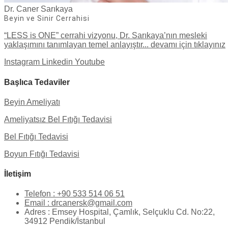
Dr. Caner Sarıkaya
Beyin ve Sinir Cerrahisi
“LESS is ONE” cerrahi vizyonu, Dr. Sarıkaya’nın mesleki
yaklaşımını tanımlayan temel anlayıştır... devamı için tıklayınız
Instagram
Linkedin
Youtube
Başlıca Tedaviler
Beyin Ameliyatı
Ameliyatsız Bel Fıtığı Tedavisi
Bel Fıtığı Tedavisi
Boyun Fıtığı Tedavisi
İletişim
Telefon : +90 533 514 06 51
Email : drcanersk@gmail.com
Adres : Emsey Hospital, Çamlık, Selçuklu Cd. No:22,
34912 Pendik/İstanbul