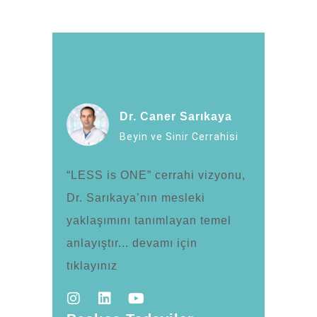
Dr. Caner Sarıkaya
Beyin ve Sinir Cerrahisi
“LESS is ONE” cerrahi vizyonu,
Dr. Sarıkaya’nın mesleki
yaklaşımını tanımlayan temel
anlayıştır... devamı için
tıklayınız