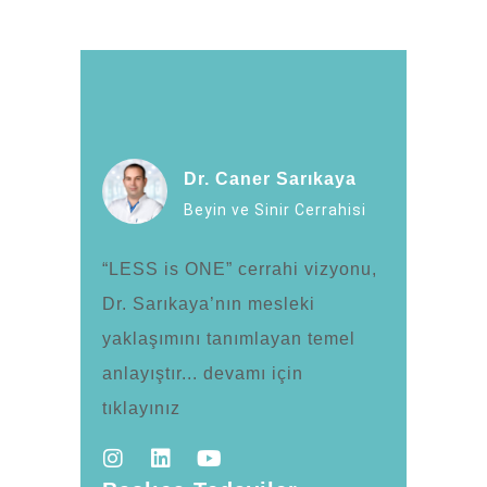
Dr. Caner Sarıkaya
Beyin ve Sinir Cerrahisi
“LESS is ONE” cerrahi vizyonu,
Dr. Sarıkaya’nın mesleki
yaklaşımını tanımlayan temel
anlayıştır... devamı için
tıklayınız