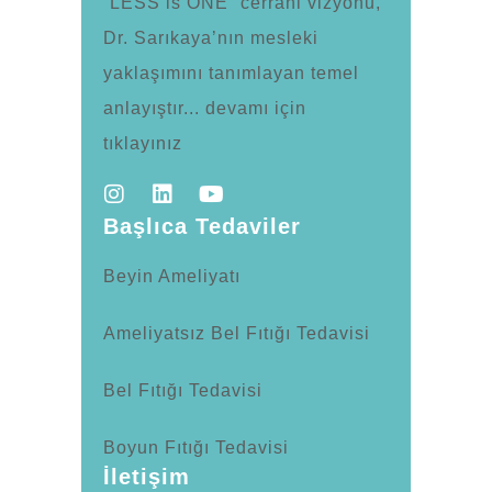
“LESS is ONE” cerrahi vizyonu,
Dr. Sarıkaya’nın mesleki
yaklaşımını tanımlayan temel
anlayıştır... devamı için
tıklayınız
Başlıca Tedaviler
Beyin Ameliyatı
Ameliyatsız Bel Fıtığı Tedavisi
Bel Fıtığı Tedavisi
Boyun Fıtığı Tedavisi
İletişim