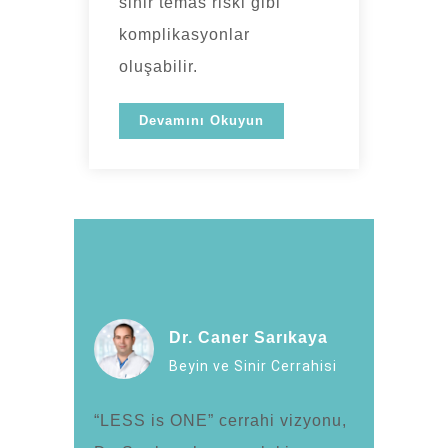
sinir temas riski gibi
komplikasyonlar
oluşabilir.
Devamını Okuyun
Dr. Caner Sarıkaya
Beyin ve Sinir Cerrahisi
“LESS is ONE” cerrahi vizyonu,