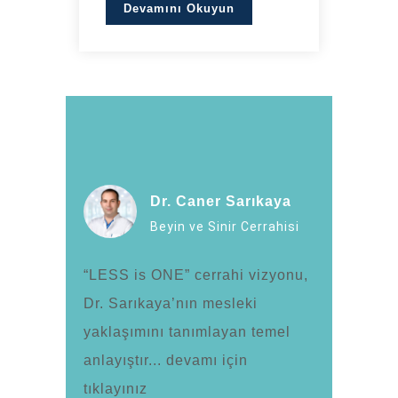
Devamını Okuyun
Dr. Caner Sarıkaya
Beyin ve Sinir Cerrahisi
“LESS is ONE” cerrahi vizyonu,
Dr. Sarıkaya’nın mesleki
yaklaşımını tanımlayan temel
anlayıştır... devamı için
tıklayınız