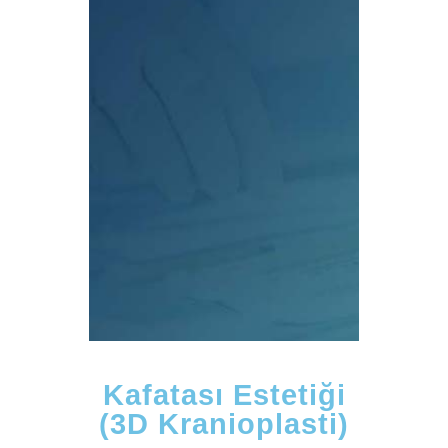
Kafatası
Estetiği 3D
Kranioplasti
Kafatası Estetiği
(3D Kranioplasti)