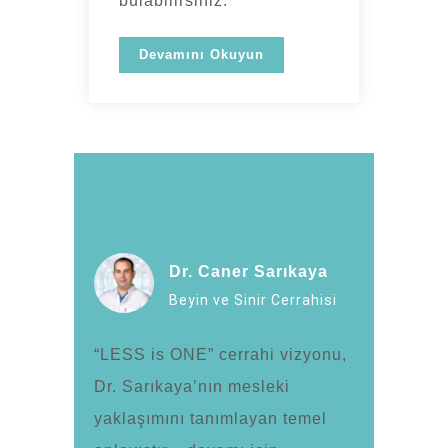
bulabilirsiniz.
Devamını Okuyun
Dr. Caner Sarıkaya
Beyin ve Sinir Cerrahisi
“LESS is ONE” cerrahi vizyonu,
Dr. Sarıkaya’nın mesleki
yaklaşımını tanımlayan temel