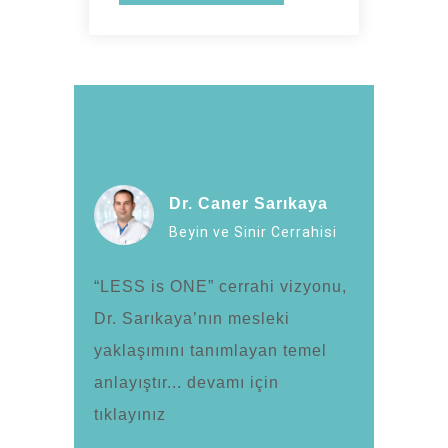
Dr. Caner Sarıkaya
Beyin ve Sinir Cerrahisi
“LESS is ONE” cerrahi vizyonu,
Dr. Sarıkaya’nın mesleki
yaklaşımını tanımlayan temel
anlayıştır... devamı için
tıklayınız