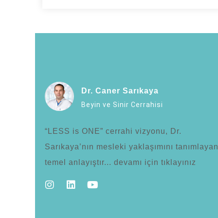
Dr. Caner Sarıkaya
Beyin ve Sinir Cerrahisi
“LESS is ONE” cerrahi vizyonu, Dr.
Sarıkaya’nın mesleki yaklaşımını tanımlaya
temel anlayıştır... devamı için tıklayınız