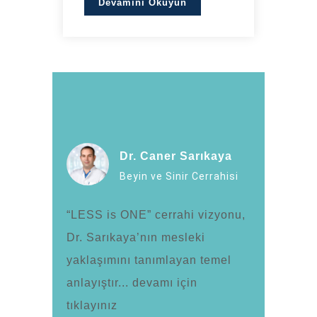
Devamını Okuyun
Dr. Caner Sarıkaya
Beyin ve Sinir Cerrahisi
“LESS is ONE” cerrahi vizyonu,
Dr. Sarıkaya’nın mesleki
yaklaşımını tanımlayan temel
anlayıştır... devamı için
tıklayınız