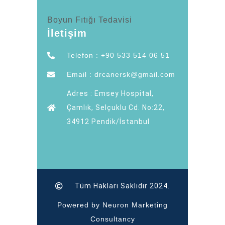
Boyun Fıtığı Tedavisi
İletişim
Telefon : +90 533 514 06 51
Email : drcanersk@gmail.com
Adres : Emsey Hospital,
Çamlık, Selçuklu Cd. No:22,
34912 Pendik/İstanbul
Tüm Hakları Saklıdır 2024.
Powered by Neuron Marketing
Consultancy