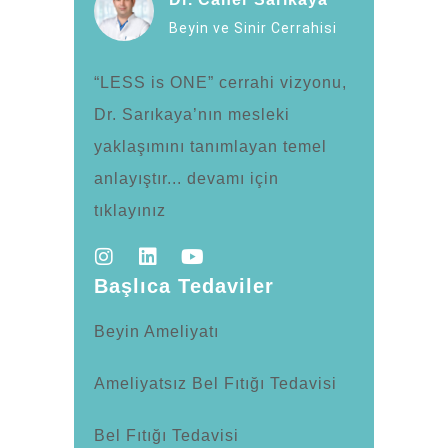
Beyin ve Sinir Cerrahisi
“LESS is ONE” cerrahi vizyonu,
Dr. Sarıkaya’nın mesleki
yaklaşımını tanımlayan temel
anlayıştır... devamı için
tıklayınız
Başlıca Tedaviler
Beyin Ameliyatı
Ameliyatsız Bel Fıtığı Tedavisi
Bel Fıtığı Tedavisi