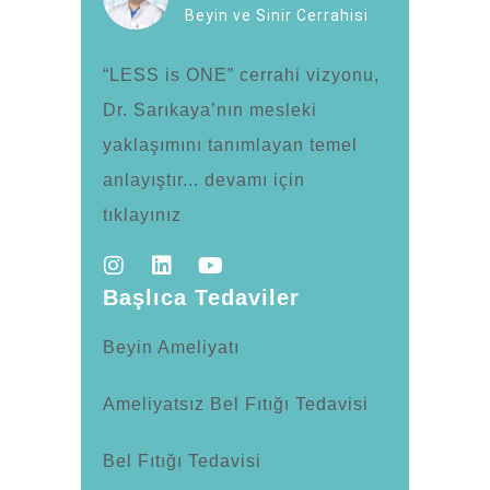
Beyin ve Sinir Cerrahisi
“LESS is ONE” cerrahi vizyonu,
Dr. Sarıkaya’nın mesleki
yaklaşımını tanımlayan temel
anlayıştır... devamı için
tıklayınız
Başlıca Tedaviler
Beyin Ameliyatı
Ameliyatsız Bel Fıtığı Tedavisi
Bel Fıtığı Tedavisi