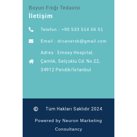
Boyun Fıtığı Tedavisi
İletişim
Telefon : +90 533 514 06 51
Email : drcanersk@gmail.com
Adres : Emsey Hospital,
Çamlık, Selçuklu Cd. No:22,
34912 Pendik/İstanbul
Tüm Hakları Saklıdır 2024.
Powered by Neuron Marketing
Consultancy