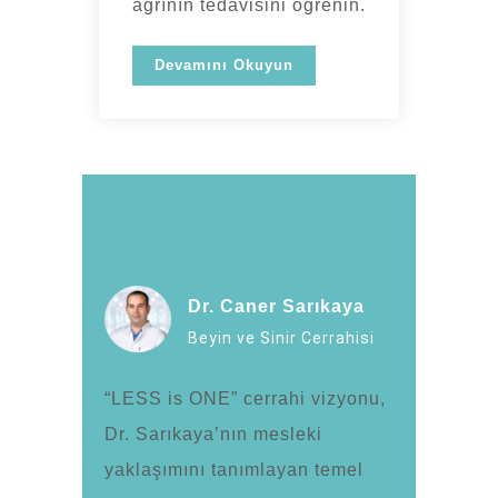
ağrının tedavisini öğrenin.
Devamını Okuyun
Dr. Caner Sarıkaya
Beyin ve Sinir Cerrahisi
“LESS is ONE” cerrahi vizyonu,
Dr. Sarıkaya’nın mesleki
yaklaşımını tanımlayan temel