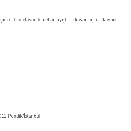
mını tanımlayan temel anlayıştır... devamı için tıklayınız
912 Pendik/İstanbul