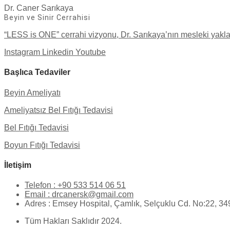
Dr. Caner Sarıkaya
Beyin ve Sinir Cerrahisi
“LESS is ONE” cerrahi vizyonu, Dr. Sarıkaya’nın mesleki yaklaşı
Instagram
Linkedin
Youtube
Başlıca Tedaviler
Beyin Ameliyatı
Ameliyatsız Bel Fıtığı Tedavisi
Bel Fıtığı Tedavisi
Boyun Fıtığı Tedavisi
İletişim
Telefon : +90 533 514 06 51
Email : drcanersk@gmail.com
Adres : Emsey Hospital, Çamlık, Selçuklu Cd. No:22, 34
Tüm Hakları Saklıdır 2024.