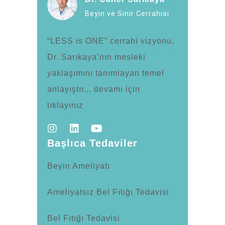
Beyin ve Sinir Cerrahisi
“LESS is ONE” cerrahi vizyonu,
Dr. Sarıkaya’nın mesleki
yaklaşımını tanımlayan temel
anlayıştır... devamı için
tıklayınız
Başlıca Tedaviler
Beyin Ameliyatı
Ameliyatsız Bel Fıtığı Tedavisi
Bel Fıtığı Tedavisi