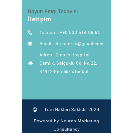
Boyun Fıtığı Tedavisi
İletişim
Telefon : +90 533 514 06 51
Email : drcanersk@gmail.com
Adres : Emsey Hospital,
Çamlık, Selçuklu Cd. No:22,
34912 Pendik/İstanbul
Tüm Hakları Saklıdır 2024.
Powered by Neuron Marketing
Consultancy