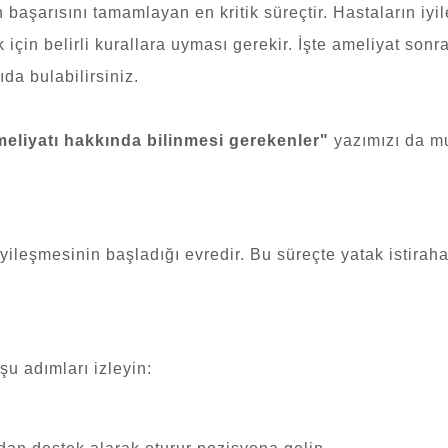
başarısını tamamlayan en kritik süreçtir. Hastaların iyile
çin belirli kurallara uyması gerekir. İşte ameliyat son
da bulabilirsiniz.
meliyatı hakkında bilinmesi gerekenler
"
yazımızı da m
ileşmesinin başladığı evredir. Bu süreçte yatak istirahat
u adımları izleyin: