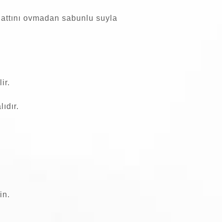
attını ovmadan sabunlu suyla
ir.
ıdır.
in.