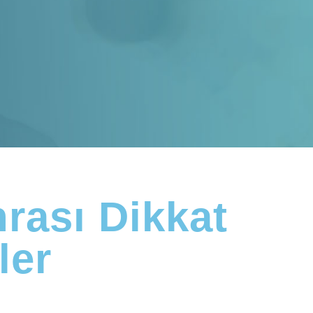
rası Dikkat
ler