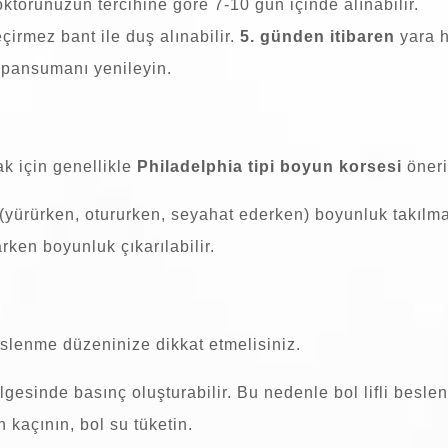
doktorunuzun tercihine göre 7-10 gün içinde alınabilir.
çirmez bant ile duş alınabilir.
5. günden itibaren
yara h
p pansumanı yenileyin.
k için genellikle
Philadelphia tipi boyun korsesi
öneril
(yürürken, otururken, seyahat ederken) boyunluk takılmal
ken boyunluk çıkarılabilir.
lenme düzeninize dikkat etmelisiniz.
gesinde basınç oluşturabilir. Bu nedenle bol lifli beslen
 kaçının, bol su tüketin.