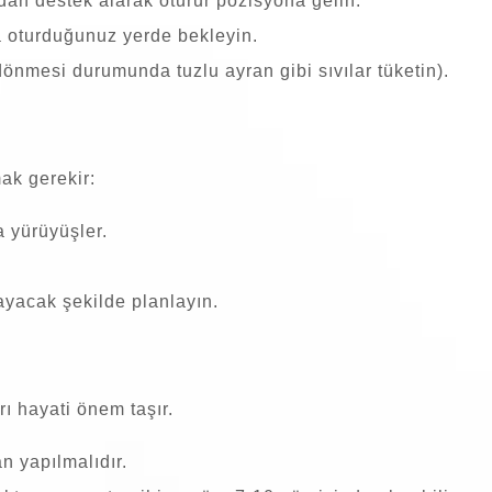
zdan destek alarak oturur pozisyona gelin.
a oturduğunuz yerde bekleyin.
nmesi durumunda tuzlu ayran gibi sıvılar tüketin).
ak gerekir:
a yürüyüşler.
yacak şekilde planlayın.
ı hayati önem taşır.
n yapılmalıdır.