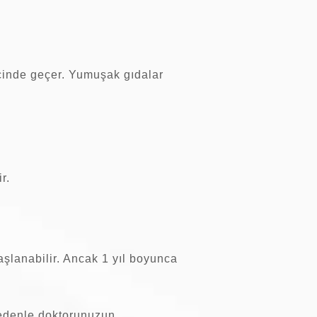
çinde geçer. Yumuşak gıdalar
r.
aşlanabilir. Ancak 1 yıl boyunca
nedenle doktorunuzun