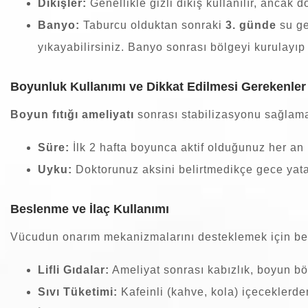
Dikişler:
Genellikle gizli dikiş kullanılır, ancak 
Banyo:
Taburcu olduktan sonraki
3. günde
su ge
yıkayabilirsiniz. Banyo sonrası bölgeyi kurulayı
Boyunluk Kullanımı ve Dikkat Edilmesi Gerekenler
Boyun fıtığı ameliyatı
sonrası stabilizasyonu sağlama
Süre:
İlk 2 hafta boyunca aktif olduğunuz her an 
Uyku:
Doktorunuz aksini belirtmedikçe gece yatar
Beslenme ve İlaç Kullanımı
Vücudun onarım mekanizmalarını desteklemek için bes
Lifli Gıdalar:
Ameliyat sonrası kabızlık, boyun böl
Sıvı Tüketimi:
Kafeinli (kahve, kola) içeceklerden