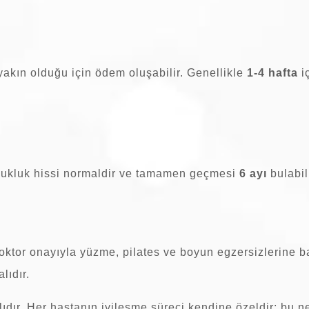
yakın olduğu için ödem oluşabilir. Genellikle
1-4 hafta
i
yuşukluk hissi normaldir ve tamamen geçmesi
6 ayı
bulabili
doktor onayıyla yüzme, pilates ve boyun egzersizlerine b
lıdır.
ıdır. Her hastanın iyileşme süreci kendine özeldir; bu 