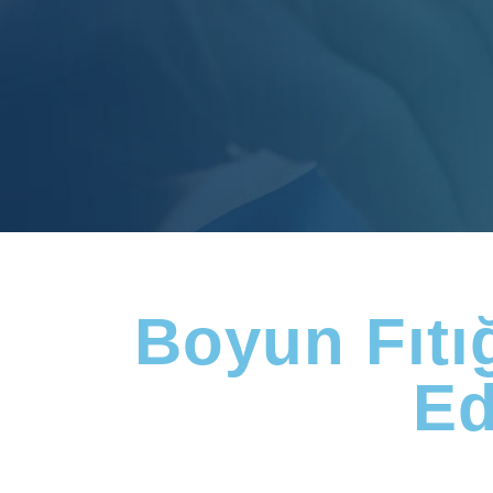
Boyun Fıtı
Ed