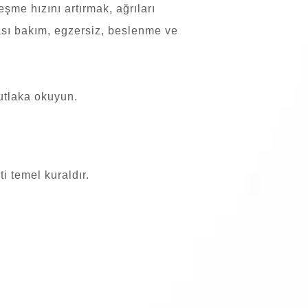
şme hızını artırmak, ağrıları
rası bakım, egzersiz, beslenme ve
utlaka okuyun.
i temel kuraldır.