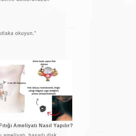
utlaka okuyun.”
ıtığı Ameliyatı Nasıl Yapılır?
ı ameliyatı, hasarlı disk