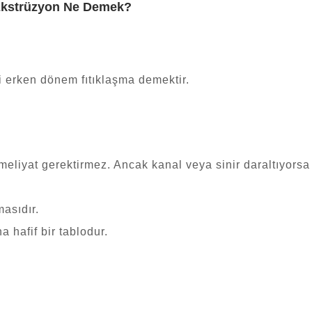
 Ekstrüzyon Ne Demek?
i erken dönem fıtıklaşma demektir.
eliyat gerektirmez. Ancak kanal veya sinir daraltıyorsa ş
masıdır.
 hafif bir tablodur.