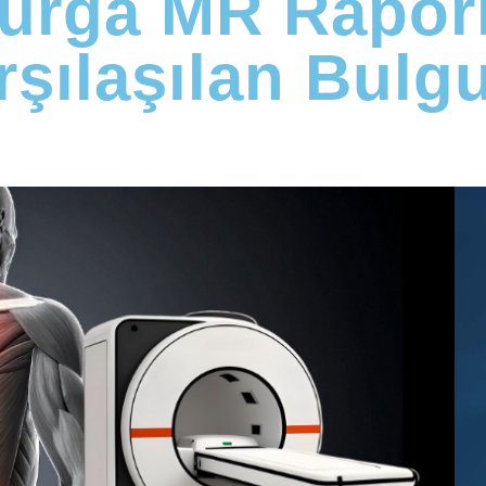
urga MR Raporl
rşılaşılan Bulgu