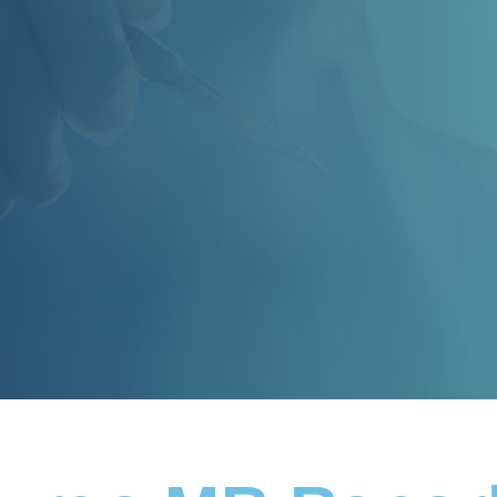
ga MR Raporlar
 Bulgular