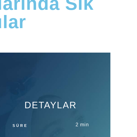
arında Sık
lar
DETAYLAR
2 min
SÜRE