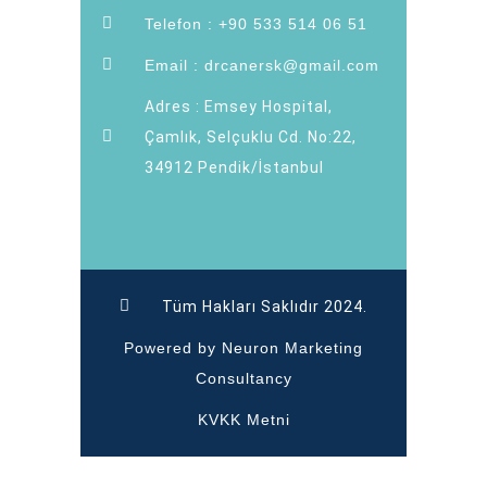
Telefon : +90 533 514 06 51
Email : drcanersk@gmail.com
Adres : Emsey Hospital,
Çamlık, Selçuklu Cd. No:22,
34912 Pendik/İstanbul
Tüm Hakları Saklıdır 2024.
Powered by Neuron Marketing
Consultancy
KVKK Metni