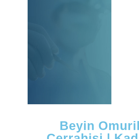
Beyin
Omurilik
Cerrahisi |
Kadıköy
Beyin Omuril
Cerrahisi | Ka