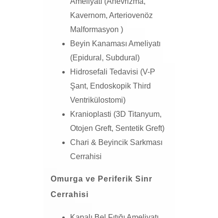
Ameliyatı (
Anevrizma
,
Kavernom, Arteriovenöz
Malformasyon )
Beyin Kanaması Ameliyatı
(Epidural, Subdural)
Hidrosefali Tedavisi (V-P
Şant, Endoskopik Third
Ventrikülostomi)
Kranioplasti
(3D Titanyum,
Otojen Greft, Sentetik Greft)
Chari & Beyincik Sarkması
Cerrahisi
Omurga ve Periferik Sinr
Cerrahisi
Kapalı Bel Fıtığı Ameliyatı